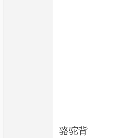
第
一
骆驼背