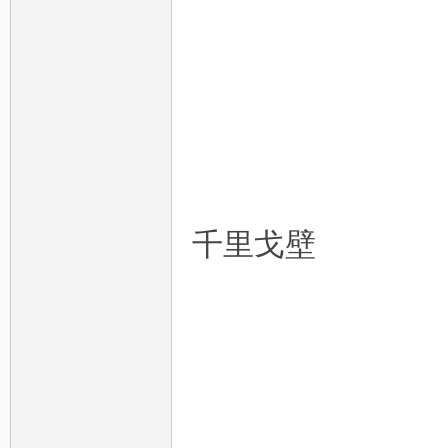
牛
千里戈壁
寨.