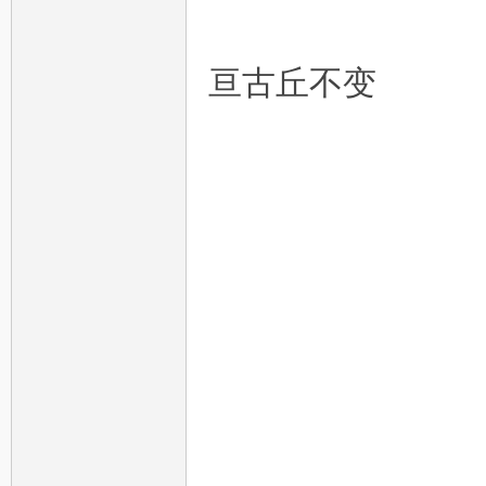
亘古丘不变