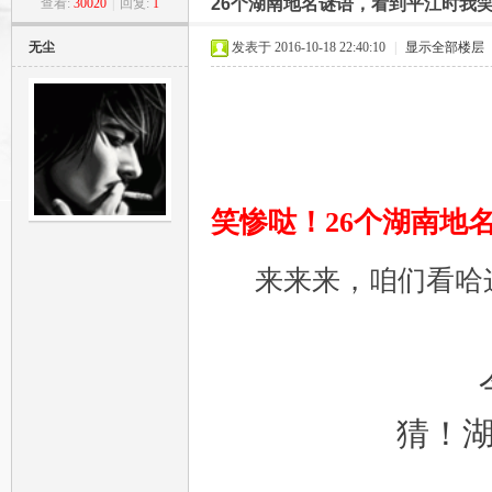
26个湖南地名谜语，看到平江时我
查看:
30020
|
回复:
1
平
»
›
›
›
无尘
发表于 2016-10-18 22:40:10
|
显示全部楼层
笑惨哒！26个湖南地
江
来来来，咱们看哈
猜！
石