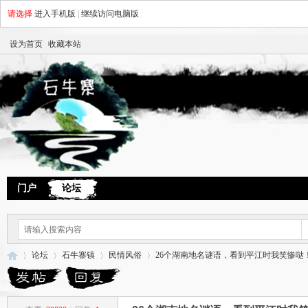
请选择
进入手机版
|
继续访问电脑版
设为首页
收藏本站
门户
论坛
论坛
石牛寨镇
民情风俗
26个湖南地名谜语，看到平江时我笑惨哒！ .